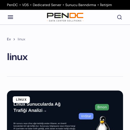
PenDC
VDS
Dedicated Server
Sunucu Barındırma
İletişim
Ev
linux
linux
LINUX