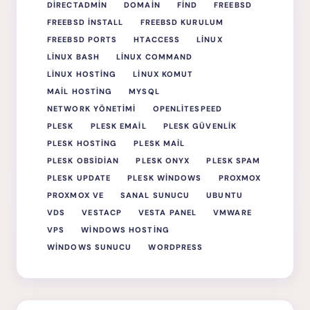
DIRECTADMIN
DOMAIN
FIND
FREEBSD
FREEBSD INSTALL
FREEBSD KURULUM
FREEBSD PORTS
HTACCESS
LINUX
LINUX BASH
LINUX COMMAND
LINUX HOSTING
LINUX KOMUT
MAIL HOSTING
MYSQL
NETWORK YÖNETIMI
OPENLITESPEED
PLESK
PLESK EMAIL
PLESK GÜVENLIK
PLESK HOSTING
PLESK MAIL
PLESK OBSIDIAN
PLESK ONYX
PLESK SPAM
PLESK UPDATE
PLESK WINDOWS
PROXMOX
PROXMOX VE
SANAL SUNUCU
UBUNTU
VDS
VESTACP
VESTA PANEL
VMWARE
VPS
WINDOWS HOSTING
WINDOWS SUNUCU
WORDPRESS