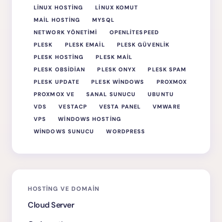
LINUX HOSTING
LINUX KOMUT
MAIL HOSTING
MYSQL
NETWORK YÖNETIMI
OPENLITESPEED
PLESK
PLESK EMAIL
PLESK GÜVENLIK
PLESK HOSTING
PLESK MAIL
PLESK OBSIDIAN
PLESK ONYX
PLESK SPAM
PLESK UPDATE
PLESK WINDOWS
PROXMOX
PROXMOX VE
SANAL SUNUCU
UBUNTU
VDS
VESTACP
VESTA PANEL
VMWARE
VPS
WINDOWS HOSTING
WINDOWS SUNUCU
WORDPRESS
HOSTING VE DOMAIN
Cloud Server