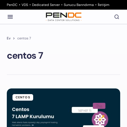
PenDC
VDS
Dedicated Server
Sunucu Barındırma
İletişim
Ev
centos 7
centos 7
CENTOS