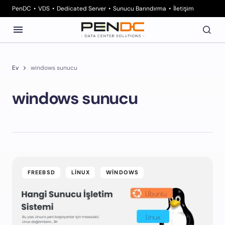
PenDC
VDS
Dedicated Server
Sunucu Barındırma
İletişim
Ev
windows sunucu
windows sunucu
FREEBSD
LINUX
WINDOWS