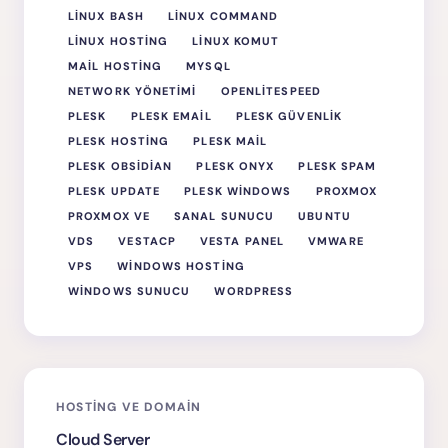
LINUX BASH
LINUX COMMAND
LINUX HOSTING
LINUX KOMUT
MAIL HOSTING
MYSQL
NETWORK YÖNETIMI
OPENLITESPEED
PLESK
PLESK EMAIL
PLESK GÜVENLIK
PLESK HOSTING
PLESK MAIL
PLESK OBSIDIAN
PLESK ONYX
PLESK SPAM
PLESK UPDATE
PLESK WINDOWS
PROXMOX
PROXMOX VE
SANAL SUNUCU
UBUNTU
VDS
VESTACP
VESTA PANEL
VMWARE
VPS
WINDOWS HOSTING
WINDOWS SUNUCU
WORDPRESS
HOSTING VE DOMAIN
Cloud Server