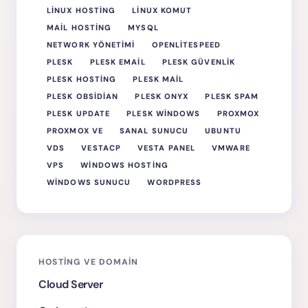
LINUX HOSTING
LINUX KOMUT
MAIL HOSTING
MYSQL
NETWORK YÖNETIMI
OPENLITESPEED
PLESK
PLESK EMAIL
PLESK GÜVENLIK
PLESK HOSTING
PLESK MAIL
PLESK OBSIDIAN
PLESK ONYX
PLESK SPAM
PLESK UPDATE
PLESK WINDOWS
PROXMOX
PROXMOX VE
SANAL SUNUCU
UBUNTU
VDS
VESTACP
VESTA PANEL
VMWARE
VPS
WINDOWS HOSTING
WINDOWS SUNUCU
WORDPRESS
HOSTING VE DOMAIN
Cloud Server