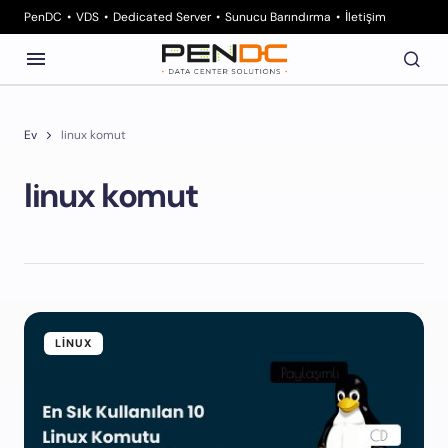
PenDC
VDS
Dedicated Server
Sunucu Barındırma
İletişim
Ev
linux komut
linux komut
LINUX