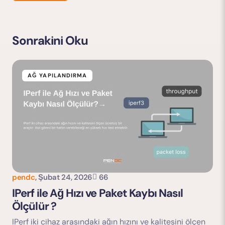
Sonrakini Oku
E-posta adresiniz yayınlanmayacak.
Gerekli alanlar
*
ile işaretlenmişlerdir
AĞ YAPILANDIRMA
pendc
,
Şubat 24, 2026
66
Yorumu Gönder
IPerf ile Ağ Hızı ve Paket Kaybı Nasıl
Ölçülür ?
IPerf iki cihaz arasındaki ağın hızını ve kalitesini ölçen