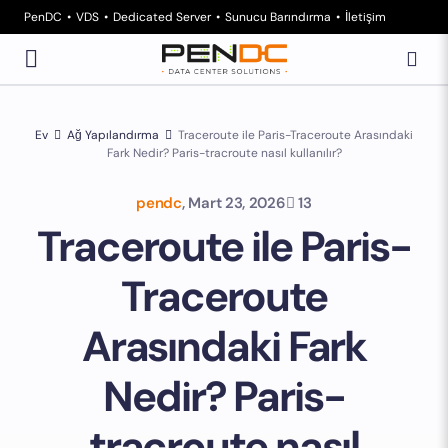
PenDC
VDS
Dedicated Server
Sunucu Barındırma
İletişim
Ev
Ağ Yapılandırma
Traceroute ile Paris-Traceroute Arasındaki
Fark Nedir? Paris-tracroute nasıl kullanılır?
pendc
,
Mart 23, 2026
13
Traceroute ile Paris-
Traceroute
Arasındaki Fark
Nedir? Paris-
tracroute nasıl