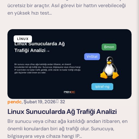
ücretsiz bir araçtır. Asıl görevi bir hattın verebileceği
en yüksek hızı test…
LINUX
pendc
,
Şubat 19, 2026
32
Linux Sunucularda Ağ Trafiği Analizi
Bir sunucu veya cihaz ağa katıldığı andan itibaren, en
önemli konulardan biri ağ trafiği olur. Sunucuya,
bilgisayara veya cihaza hangi IP…