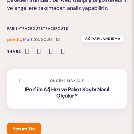
paketleri standart bir web trafiği gibi gösterebilir
ve engellere takılmadan analiz yapabiliriz.
PARIS-TRACROUTE
TRACEROUTE
pendc
,
Mart 23, 2026
13
AĞ YAPILANDIRMA
SHARE
ÖNCEKI MAKALE
IPerf ile Ağ Hızı ve Paket Kaybı Nasıl
Ölçülür ?
Yorum Yaz