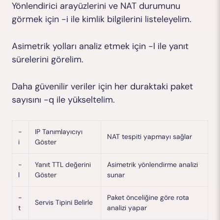
Yönlendirici arayüzlerini ve NAT durumunu
görmek için
-i
ile kimlik bilgilerini listeleyelim.
Asimetrik yolları analiz etmek için
-l
ile yanıt
sürelerini görelim.
Daha güvenilir veriler için her duraktaki paket
sayısını
-q
ile yükseltelim.
-
IP Tanımlayıcıyı
NAT tespiti yapmayı sağlar
i
Göster
-
Yanıt TTL değerini
Asimetrik yönlendirme analizi
l
Göster
sunar
-
Paket önceliğine göre rota
Servis Tipini Belirle
t
analizi yapar