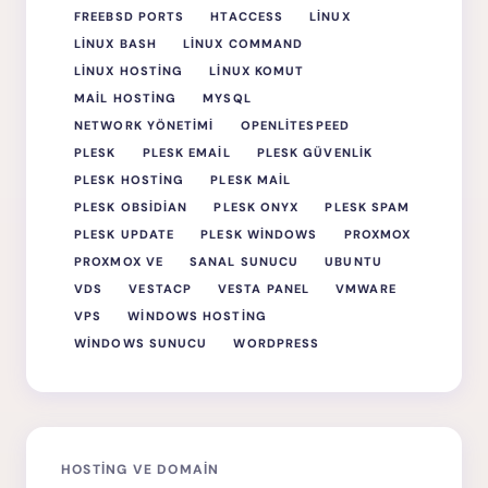
FREEBSD PORTS
HTACCESS
LINUX
LINUX BASH
LINUX COMMAND
LINUX HOSTING
LINUX KOMUT
MAIL HOSTING
MYSQL
NETWORK YÖNETIMI
OPENLITESPEED
PLESK
PLESK EMAIL
PLESK GÜVENLIK
PLESK HOSTING
PLESK MAIL
PLESK OBSIDIAN
PLESK ONYX
PLESK SPAM
PLESK UPDATE
PLESK WINDOWS
PROXMOX
PROXMOX VE
SANAL SUNUCU
UBUNTU
VDS
VESTACP
VESTA PANEL
VMWARE
VPS
WINDOWS HOSTING
WINDOWS SUNUCU
WORDPRESS
HOSTING VE DOMAIN