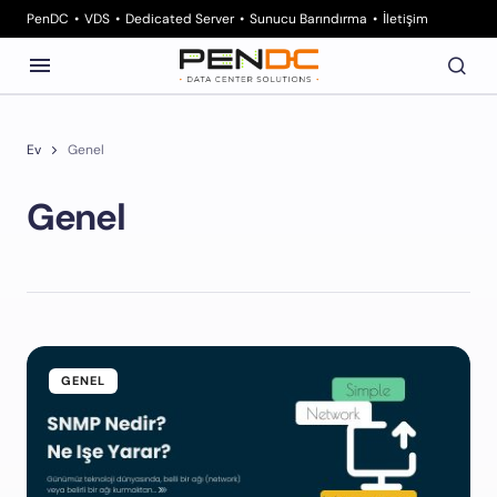
PenDC
VDS
Dedicated Server
Sunucu Barındırma
İletişim
Ev
Genel
Genel
GENEL