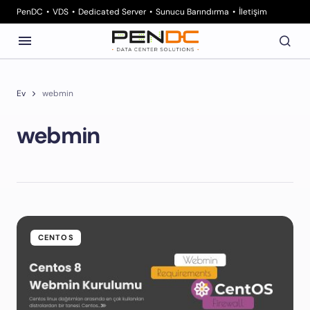
PenDC
VDS
Dedicated Server
Sunucu Barındırma
İletişim
Ev
webmin
webmin
CENTOS