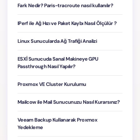
Fark Nedir? Paris-tracroute nasıl kullanılır?
IPerf ile Ağ Hızı ve Paket Kaybı Nasıl Ölçülür ?
Linux Sunucularda Ağ Trafiği Analizi
ESXİ Sunucuda Sanal Makineye GPU
Passthrough Nasıl Yapılır?
Proxmox VE Cluster Kurulumu
Mailcow ile Mail Sunucunuzu Nasıl Kurarsınız?
Veeam Backup Kullanarak Proxmox
Yedekleme