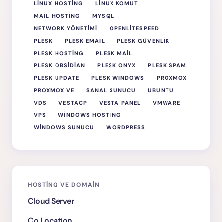
LINUX HOSTING
LINUX KOMUT
MAIL HOSTING
MYSQL
NETWORK YÖNETIMI
OPENLITESPEED
PLESK
PLESK EMAIL
PLESK GÜVENLIK
PLESK HOSTING
PLESK MAIL
PLESK OBSIDIAN
PLESK ONYX
PLESK SPAM
PLESK UPDATE
PLESK WINDOWS
PROXMOX
PROXMOX VE
SANAL SUNUCU
UBUNTU
VDS
VESTACP
VESTA PANEL
VMWARE
VPS
WINDOWS HOSTING
WINDOWS SUNUCU
WORDPRESS
HOSTING VE DOMAIN
Cloud Server
Co Location