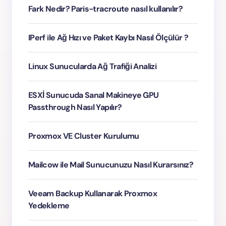
Fark Nedir? Paris-tracroute nasıl kullanılır?
IPerf ile Ağ Hızı ve Paket Kaybı Nasıl Ölçülür ?
Linux Sunucularda Ağ Trafiği Analizi
ESXİ Sunucuda Sanal Makineye GPU
Passthrough Nasıl Yapılır?
Proxmox VE Cluster Kurulumu
Mailcow ile Mail Sunucunuzu Nasıl Kurarsınız?
Veeam Backup Kullanarak Proxmox
Yedekleme