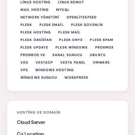
LINUX HOSTING
LINUX KOMUT
MAIL HOSTING
MYSQL
NETWORK YÖNETIMI
OPENLITESPEED
PLESK
PLESK EMAIL
PLESK GÜVENLIK
PLESK HOSTING
PLESK MAIL
PLESK OBSIDIAN
PLESK ONYX
PLESK SPAM
PLESK UPDATE
PLESK WINDOWS
PROXMOX
PROXMOX VE
SANAL SUNUCU
UBUNTU
VDS
VESTACP
VESTA PANEL
VMWARE
VPS
WINDOWS HOSTING
WINDOWS SUNUCU
WORDPRESS
HOSTING VE DOMAIN
Cloud Server
Co Location