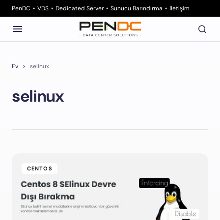
PenDC
VDS
Dedicated Server
Sunucu Barındırma
İletişim
Ev
selinux
selinux
CENTOS