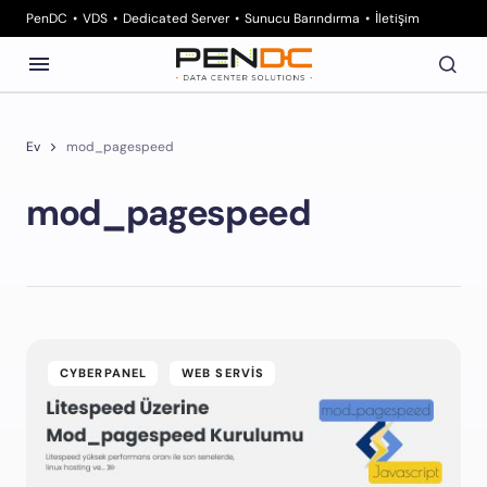
PenDC
VDS
Dedicated Server
Sunucu Barındırma
İletişim
Ev
mod_pagespeed
mod_pagespeed
CYBERPANEL
WEB SERVIS