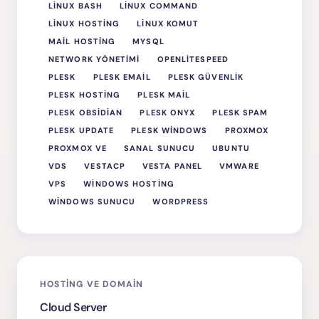
LINUX BASH
LINUX COMMAND
LINUX HOSTING
LINUX KOMUT
MAIL HOSTING
MYSQL
NETWORK YÖNETIMI
OPENLITESPEED
PLESK
PLESK EMAIL
PLESK GÜVENLIK
PLESK HOSTING
PLESK MAIL
PLESK OBSIDIAN
PLESK ONYX
PLESK SPAM
PLESK UPDATE
PLESK WINDOWS
PROXMOX
PROXMOX VE
SANAL SUNUCU
UBUNTU
VDS
VESTACP
VESTA PANEL
VMWARE
VPS
WINDOWS HOSTING
WINDOWS SUNUCU
WORDPRESS
HOSTING VE DOMAIN
Cloud Server