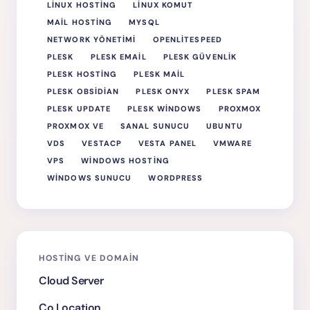
LINUX HOSTING
LINUX KOMUT
MAIL HOSTING
MYSQL
NETWORK YÖNETIMI
OPENLITESPEED
PLESK
PLESK EMAIL
PLESK GÜVENLIK
PLESK HOSTING
PLESK MAIL
PLESK OBSIDIAN
PLESK ONYX
PLESK SPAM
PLESK UPDATE
PLESK WINDOWS
PROXMOX
PROXMOX VE
SANAL SUNUCU
UBUNTU
VDS
VESTACP
VESTA PANEL
VMWARE
VPS
WINDOWS HOSTING
WINDOWS SUNUCU
WORDPRESS
HOSTING VE DOMAIN
Cloud Server
Co Location