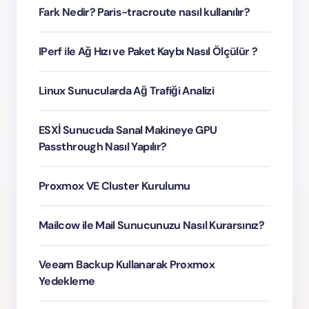
Fark Nedir? Paris-tracroute nasıl kullanılır?
IPerf ile Ağ Hızı ve Paket Kaybı Nasıl Ölçülür ?
Linux Sunucularda Ağ Trafiği Analizi
ESXİ Sunucuda Sanal Makineye GPU
Passthrough Nasıl Yapılır?
Proxmox VE Cluster Kurulumu
Mailcow ile Mail Sunucunuzu Nasıl Kurarsınız?
Veeam Backup Kullanarak Proxmox
Yedekleme