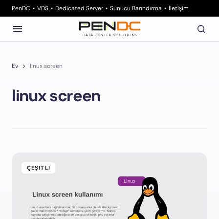
PenDC
VDS
Dedicated Server
Sunucu Barındırma
İletişim
Ev
linux screen
linux screen
ÇEŞITLI