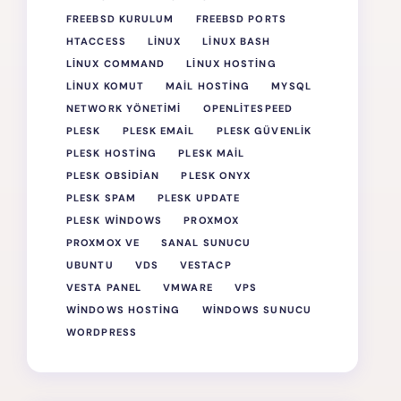
FREEBSD KURULUM
FREEBSD PORTS
HTACCESS
LINUX
LINUX BASH
LINUX COMMAND
LINUX HOSTING
LINUX KOMUT
MAIL HOSTING
MYSQL
NETWORK YÖNETIMI
OPENLITESPEED
PLESK
PLESK EMAIL
PLESK GÜVENLIK
PLESK HOSTING
PLESK MAIL
PLESK OBSIDIAN
PLESK ONYX
PLESK SPAM
PLESK UPDATE
PLESK WINDOWS
PROXMOX
PROXMOX VE
SANAL SUNUCU
UBUNTU
VDS
VESTACP
VESTA PANEL
VMWARE
VPS
WINDOWS HOSTING
WINDOWS SUNUCU
WORDPRESS