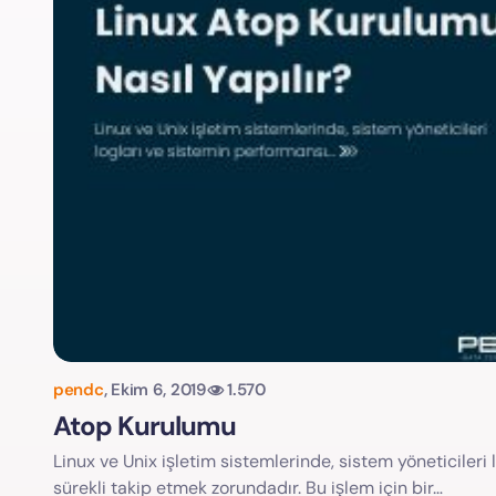
pendc
,
Ekim 6, 2019
1.570
Atop Kurulumu
Linux ve Unix işletim sistemlerinde, sistem yöneticileri
sürekli takip etmek zorundadır. Bu işlem için bir…