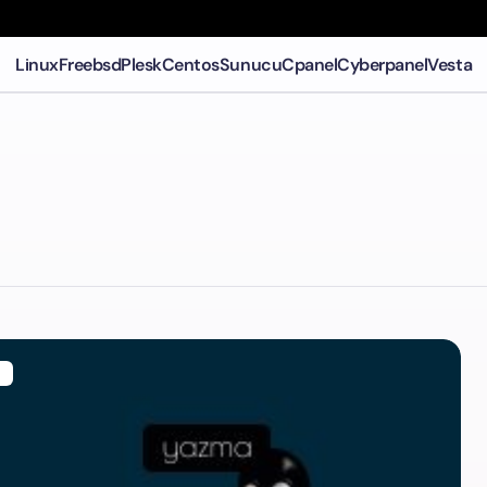
Linux
Freebsd
Plesk
Centos
Sunucu
Cpanel
Cyberpanel
Vesta
U