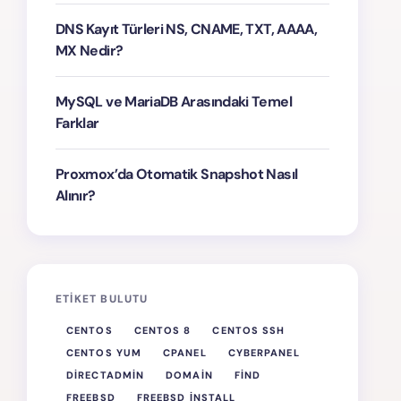
DNS Kayıt Türleri NS, CNAME, TXT, AAAA,
MX Nedir?
MySQL ve MariaDB Arasındaki Temel
Farklar
Proxmox’da Otomatik Snapshot Nasıl
Alınır?
ETIKET BULUTU
CENTOS
CENTOS 8
CENTOS SSH
CENTOS YUM
CPANEL
CYBERPANEL
DIRECTADMIN
DOMAIN
FIND
FREEBSD
FREEBSD INSTALL