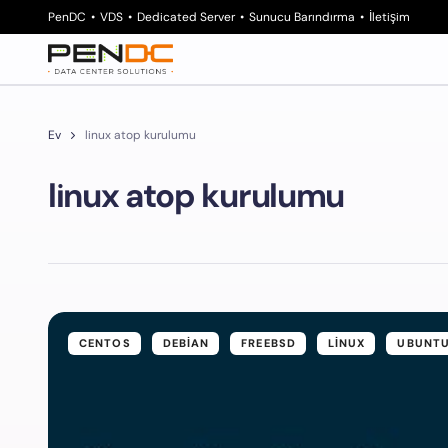
PenDC
VDS
Dedicated Server
Sunucu Barındırma
İletişim
Ev
linux atop kurulumu
linux atop kurulumu
CENTOS
DEBIAN
FREEBSD
LINUX
UBUNT