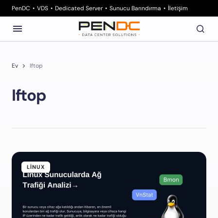
PenDC
VDS
Dedicated Server
Sunucu Barındırma
İletişim
Ev
Iftop
Iftop
LINUX