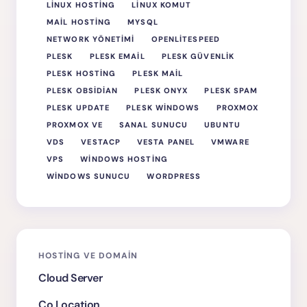
LINUX HOSTING
LINUX KOMUT
MAIL HOSTING
MYSQL
NETWORK YÖNETIMI
OPENLITESPEED
PLESK
PLESK EMAIL
PLESK GÜVENLIK
PLESK HOSTING
PLESK MAIL
PLESK OBSIDIAN
PLESK ONYX
PLESK SPAM
PLESK UPDATE
PLESK WINDOWS
PROXMOX
PROXMOX VE
SANAL SUNUCU
UBUNTU
VDS
VESTACP
VESTA PANEL
VMWARE
VPS
WINDOWS HOSTING
WINDOWS SUNUCU
WORDPRESS
HOSTING VE DOMAIN
Cloud Server
Co Location