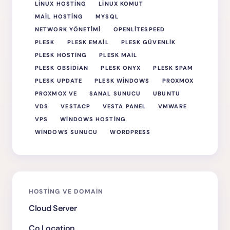
LINUX HOSTING
LINUX KOMUT
MAIL HOSTING
MYSQL
NETWORK YÖNETIMI
OPENLITESPEED
PLESK
PLESK EMAIL
PLESK GÜVENLIK
PLESK HOSTING
PLESK MAIL
PLESK OBSIDIAN
PLESK ONYX
PLESK SPAM
PLESK UPDATE
PLESK WINDOWS
PROXMOX
PROXMOX VE
SANAL SUNUCU
UBUNTU
VDS
VESTACP
VESTA PANEL
VMWARE
VPS
WINDOWS HOSTING
WINDOWS SUNUCU
WORDPRESS
HOSTING VE DOMAIN
Cloud Server
Co Location