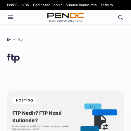
PenDC
VDS
Dedicated Server
Sunucu Barındırma
İletişim
Ev
ftp
ftp
HOSTING