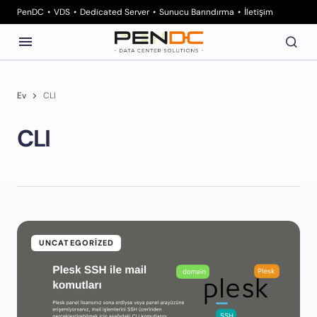
PenDC
VDS
Dedicated Server
Sunucu Barındırma
İletişim
Ev
CLI
CLI
UNCATEGORIZED