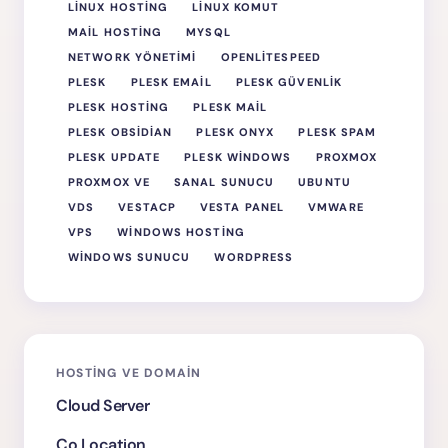
LINUX HOSTING
LINUX KOMUT
MAIL HOSTING
MYSQL
NETWORK YÖNETIMI
OPENLITESPEED
PLESK
PLESK EMAIL
PLESK GÜVENLIK
PLESK HOSTING
PLESK MAIL
PLESK OBSIDIAN
PLESK ONYX
PLESK SPAM
PLESK UPDATE
PLESK WINDOWS
PROXMOX
PROXMOX VE
SANAL SUNUCU
UBUNTU
VDS
VESTACP
VESTA PANEL
VMWARE
VPS
WINDOWS HOSTING
WINDOWS SUNUCU
WORDPRESS
HOSTING VE DOMAIN
Cloud Server
Co Location