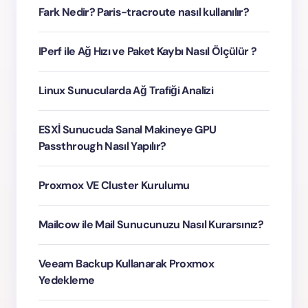
Fark Nedir? Paris-tracroute nasıl kullanılır?
IPerf ile Ağ Hızı ve Paket Kaybı Nasıl Ölçülür ?
Linux Sunucularda Ağ Trafiği Analizi
ESXİ Sunucuda Sanal Makineye GPU
Passthrough Nasıl Yapılır?
Proxmox VE Cluster Kurulumu
Mailcow ile Mail Sunucunuzu Nasıl Kurarsınız?
Veeam Backup Kullanarak Proxmox
Yedekleme