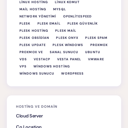
LINUX HOSTING
LINUX KOMUT
MAIL HOSTING
MYSQL
NETWORK YÖNETIMI
OPENLITESPEED
PLESK
PLESK EMAIL
PLESK GÜVENLIK
PLESK HOSTING
PLESK MAIL
PLESK OBSIDIAN
PLESK ONYX
PLESK SPAM
PLESK UPDATE
PLESK WINDOWS
PROXMOX
PROXMOX VE
SANAL SUNUCU
UBUNTU
VDS
VESTACP
VESTA PANEL
VMWARE
VPS
WINDOWS HOSTING
WINDOWS SUNUCU
WORDPRESS
HOSTING VE DOMAIN
Cloud Server
Co Location