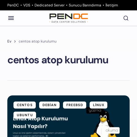
PenDC
VDS
Dedicated Server
Sunucu Barındırma
İletişim
Ev
centos atop kurulumu
centos atop kurulumu
CENTOS
DEBIAN
FREEBSD
LINUX
UBUNTU