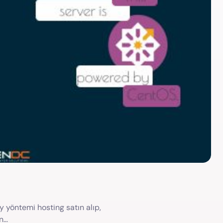
y yöntemi hosting satın alıp,
an…