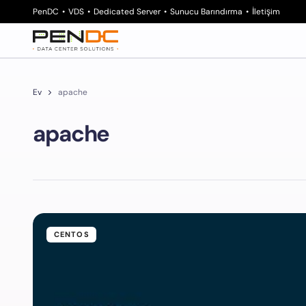
PenDC
VDS
Dedicated Server
Sunucu Barındırma
İletişim
Ev
apache
apache
CENTOS