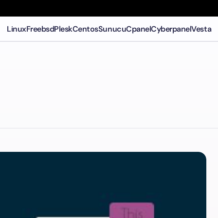
Linux
Freebsd
Plesk
Centos
Sunucu
Cpanel
Cyberpanel
Vesta