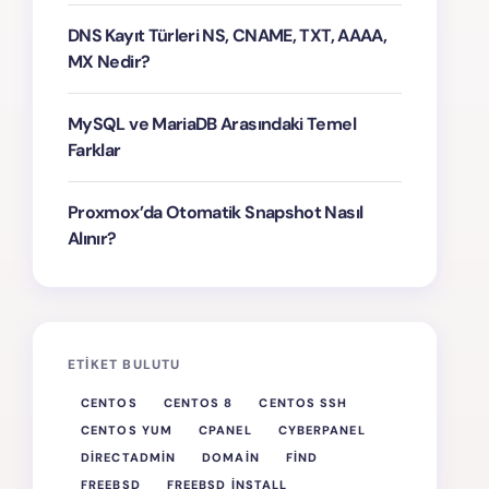
DNS Kayıt Türleri NS, CNAME, TXT, AAAA,
MX Nedir?
MySQL ve MariaDB Arasındaki Temel
Farklar
Proxmox’da Otomatik Snapshot Nasıl
Alınır?
ETIKET BULUTU
CENTOS
CENTOS 8
CENTOS SSH
CENTOS YUM
CPANEL
CYBERPANEL
DIRECTADMIN
DOMAIN
FIND
FREEBSD
FREEBSD INSTALL