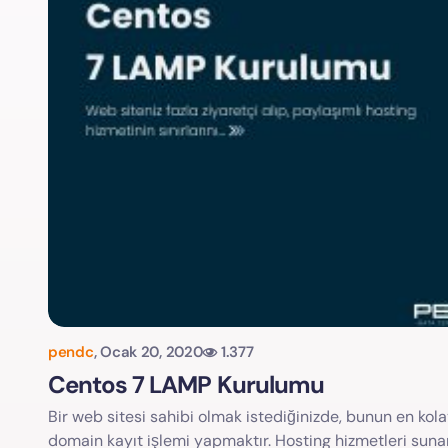
pendc
,
Ocak 20, 2020
1.377
Centos 7 LAMP Kurulumu
Bir web sitesi sahibi olmak istediğinizde, bunun en kola
domain kayıt işlemi yapmaktır. Hosting hizmetleri sun