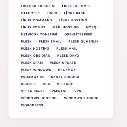
FREEBSD KURULUM
FREEBSD PORTS
HTACCESS
LINUX
LINUX BASH
LINUX COMMAND
LINUX HOSTING
LINUX KOMUT
MAIL HOSTING
MYSQL
NETWORK YÖNETIMI
OPENLITESPEED
PLESK
PLESK EMAIL
PLESK GÜVENLIK
PLESK HOSTING
PLESK MAIL
PLESK OBSIDIAN
PLESK ONYX
PLESK SPAM
PLESK UPDATE
PLESK WINDOWS
PROXMOX
PROXMOX VE
SANAL SUNUCU
UBUNTU
VDS
VESTACP
VESTA PANEL
VMWARE
VPS
WINDOWS HOSTING
WINDOWS SUNUCU
WORDPRESS