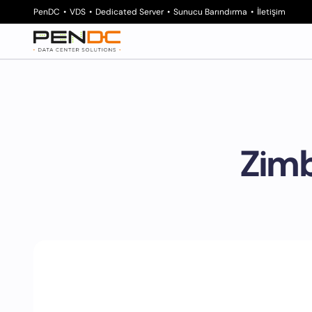
PenDC
VDS
Dedicated Server
Sunucu Barındırma
İletişim
Zimb