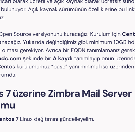
ticari olarak ücretli ve açık kaynak olarak ücretsiz sun
ı bulunuyor. Açık kaynak sürümünün özelliklerine bu lin
iz.
Open Source versiyonunu kuracağız. Kurulum için
Cent
lanacağız. Yukarıda değindiğimiz gibi, minimum 10GB hd
olması gerekiyor. Ayrıca bir FQDN tanımlamanız gereki
ndc.com
şeklinde bir
A
kaydı
tanımlayıp onun üzerind
Centos kurulumumuz “base” yani minimal iso üzerinden
urumda.
 7 üzerine Zimbra Mail Server
umu
entos 7
Linux dağıtımını güncelleyelim.