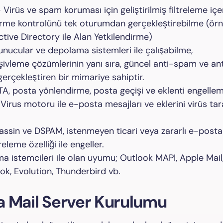
irüs ve spam koruması için geliştirilmiş filtreleme içe
rme kontrolünü tek oturumdan gerçekleştirebilme (örn
ive Directory ile Alan Yetkilendirme)
ucular ve depolama sistemleri ile çalışabilme,
şivleme çözümlerinin yanı sıra, güncel anti-spam ve ant
gerçekleştiren bir mimariye sahiptir.
A, posta yönlendirme, posta geçişi ve eklenti engelle
Virus motoru ile e-posta mesajları ve eklerini virüs t
in ve DSPAM, istenmeyen ticari veya zararlı e-postal
releme özelliği ile engeller.
 istemcileri ile olan uyumu; Outlook MAPI, Apple Mail,
k, Evolution, Thunderbird vb.
 Mail Server Kurulumu