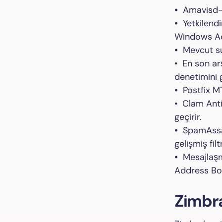
•
Amavisd- V
•
Yetkilendi
Windows Act
•
Mevcut sun
• En son ar
denetimini 
•
Postfix MT
• Clam Anti
geçirir.
•
SpamAssass
gelişmiş filt
•
Mesajlaşma
Address Boo
Zimbra