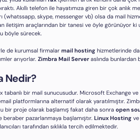
bıraktı. Akıllı telefon ile hayatımıza giren bir çok anlık 
ı (whatssapp, skype, messenger vb) olsa da mail hizme
an iletişim araçlarından bir tanesi ve öyle görünüyor ki 
u böyle sürecek.
le de kurumsal firmalar
mail hosting
hizmetlerinde dah
ümler arıyorlar.
Zimbra Mail Server
aslında bunlardan b
a Nedir?
x tabanlı bir mail sunucusudur. Microsoft Exchange ve
mail platformlarına alternatif olarak yaratılmıştır. Zimb
u bir proje olarak başlamış fakat daha sonra
open so
le beraber pazarlanmaya başlamıştır.
Linux Hosting
v
lanıcıları tarafından sıklıkla tercih edilmektedir.