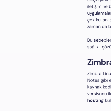
iletişimine 
uygulamalar
çok kullanıl
zaman da b
Bu sebepler
sağlıklı çöz
Zimbr
Zimbra Linu
Notes gibi e
kaynak kodl
versiyonu i
hosting
kul