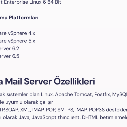
t Enterprise Linux 6 64 Bit
rma Platformları
:
re vSphere 4.x
re vSphere 5.x
erver 6.2
erver 6.5
 Mail Server Özellikleri
k sistemler olan Linux, Apache Tomcat, Postfix, MySQ
e uyumlu olarak çalışır
,SOAP, XML, IMAP, POP, SMTPS, IMAP, POP3S destekle
 olarak Java, JavaScript thinclient, DHTML betimlemel