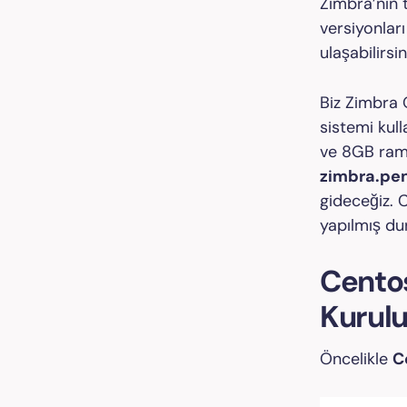
Zimbra’nın 
versiyonlar
ulaşabilirsin
Biz Zimbra 
sistemi kul
ve 8GB ram 
zimbra.pe
gideceğiz. 
yapılmış d
Centos
Kurul
Öncelikle
C