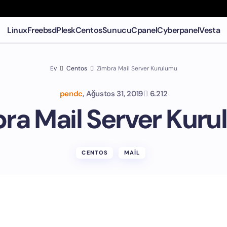
Linux
Freebsd
Plesk
Centos
Sunucu
Cpanel
Cyberpanel
Vesta
Ev
Centos
Zimbra Mail Server Kurulumu
pendc
,
Ağustos 31, 2019
6.212
ra Mail Server Kur
CENTOS
MAIL