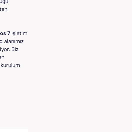
duğu
kten
os 7
işletim
d alanımız
yor. Biz
en
 kurulum