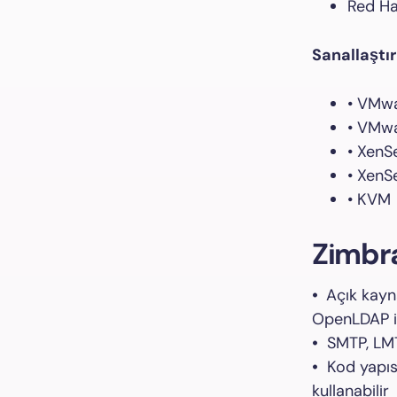
Red Ha
Sanallaştı
• VMwa
• VMwa
• XenS
• XenS
• KVM
Zimbra
•
Açık kayna
OpenLDAP il
•
SMTP, LMTP
•
Kod yapısı
kullanabilir