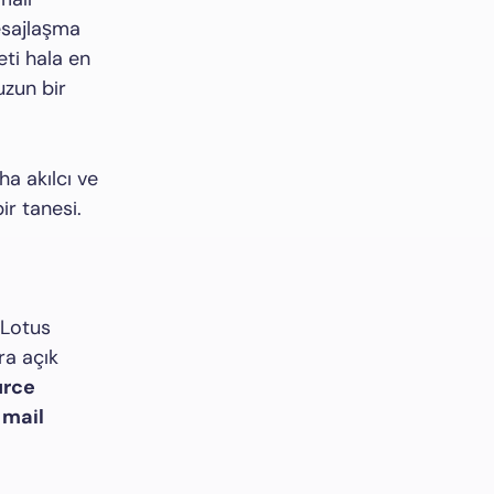
mesajlaşma
ti hala en
uzun bir
a akılcı ve
ir tanesi.
 Lotus
ra açık
urce
e
mail