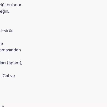
riği bulunur
eğin,
i-virüs
me
aramasından
arı (spam),
 iCal ve