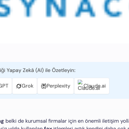
iği Yapay Zekâ (AI) ile Özetleyin:
GPT
Grok
Perplexity
Claude.ai
ng
belki de kurumsal firmalar için en önemli iletişim yoll
yüz yılda kullanılan
fax
işlemleri artık kendini daha çok 