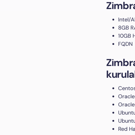
Zimbr
Intel/
8GB 
10GB 
FQDN
Zimbra
kurula
Centos
Oracle
Oracle
Ubuntu
Ubuntu
Red Ha