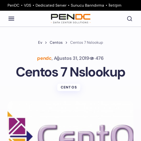
PenDC
VDS
Dedicated Server
Sunucu Barındırma
İletişim
Ev
Centos
Centos 7 Nslookup
pendc
,
Ağustos 31, 2019
476
Centos 7 Nslookup
CENTOS