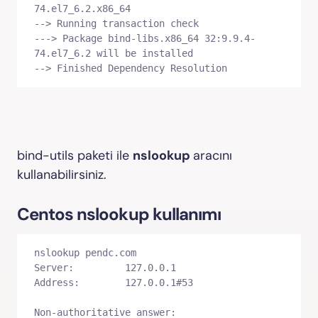
74.el7_6.2.x86_64

--> Running transaction check

---> Package bind-libs.x86_64 32:9.9.4-
74.el7_6.2 will be installed

--> Finished Dependency Resolution
bind-utils paketi ile
nslookup
aracını
kullanabilirsiniz.
Centos nslookup kullanımı
nslookup pendc.com

Server:         127.0.0.1

Address:        127.0.0.1#53

Non-authoritative answer:
