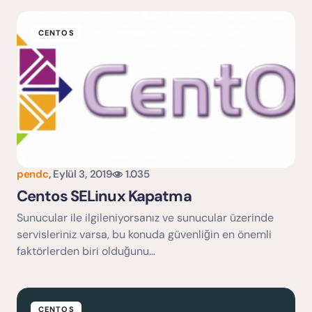
ile işaretlenmişlerdir
CENTOS
pendc
,
Eylül 3, 2019
1.035
Yorumu Gönder
Centos SELinux Kapatma
Sunucular ile ilgileniyorsanız ve sunucular üzerinde
servisleriniz varsa, bu konuda güvenliğin en önemli
faktörlerden biri olduğunu…
CENTOS