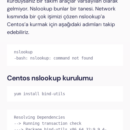
kurduysanız bir takım araçlar varsayılan olarak
gelmiyor. Nslookup bunlar bir tanesi. Network
kısmında bir çok işimizi çözen nslookup’a
Centos’a kurmak için aşağıdaki adımları takip
edebiliriz.
nslookup

-bash: nslookup: command not found
Centos nslookup kurulumu
yum install bind-utils
Resolving Dependencies

--> Running transaction check

---> Package bind-utils.x86_64 32:9.9.4-