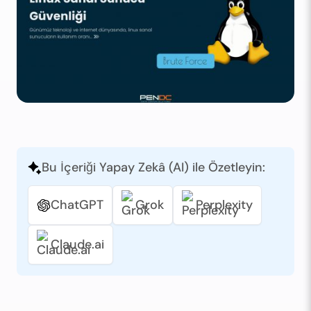
Bu İçeriği Yapay Zekâ (AI) ile Özetleyin:
ChatGPT
Grok
Perplexity
Claude.ai