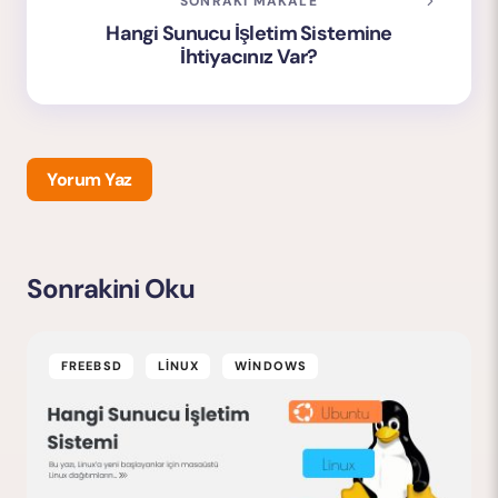
SONRAKI MAKALE
Hangi Sunucu İşletim Sistemine
İhtiyacınız Var?
Yorum Yaz
Sonrakini Oku
E-posta adresiniz yayınlanmayacak.
Gerekli alanlar
*
ile işaretlenmişlerdir
FREEBSD
LINUX
WINDOWS