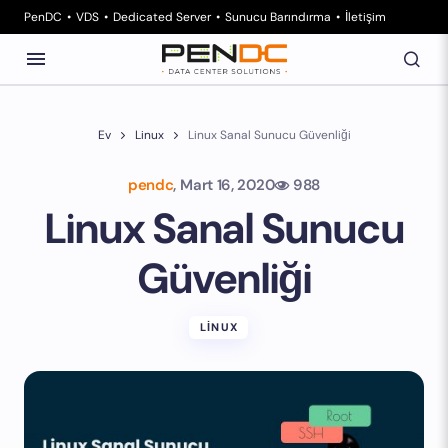
PenDC
VDS
Dedicated Server
Sunucu Barındırma
İletişim
Ev
Linux
Linux Sanal Sunucu Güvenliği
pendc
,
Mart 16, 2020
988
Linux Sanal Sunucu
Güvenliği
LINUX