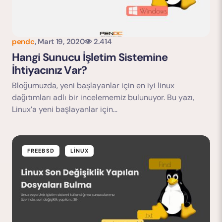
pendc
,
Mart 19, 2020
2.414
Yorumu Gönder
Hangi Sunucu İşletim Sistemine
İhtiyacınız Var?
Bloğumuzda, yeni başlayanlar için en iyi linux
dağıtımları adlı bir incelememiz bulunuyor. Bu yazı,
Linux’a yeni başlayanlar için…
FREEBSD
LINUX