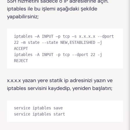
SSH hizmetini sadece o IP adreslerine açın.
iptables ile bu işlemi aşağıdaki şekilde
yapabilirsiniz;
iptables –A INPUT –p tcp –s x.x.x.x --dport 
22 –m state --state NEW,ESTABLISHED –j 
ACCEPT

iptables -A INPUT -p tcp --dport 22 -j 
REJECT
x.x.x.x yazan yere statik ip adresinizi yazın ve
iptables servisini kaydedip, yeniden başlatın;
service iptables save

service iptables start