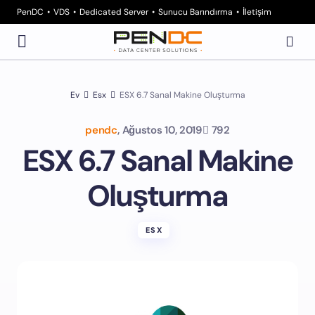
PenDC
VDS
Dedicated Server
Sunucu Barındırma
İletişim
Ev
Esx
ESX 6.7 Sanal Makine Oluşturma
pendc
,
Ağustos 10, 2019
792
ESX 6.7 Sanal Makine
Oluşturma
ESX