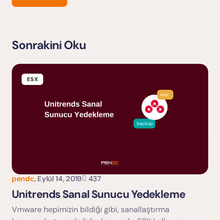
Sonrakini Oku
E-posta adresiniz yayınlanmayacak.
Gerekli alanlar
*
ile işaretlenmişlerdir
ESX
pendc
,
Eylül 14, 2019
437
Yorumu Gönder
Unitrends Sanal Sunucu Yedekleme
Vmware hepimizin bildiği gibi, sanallaştırma