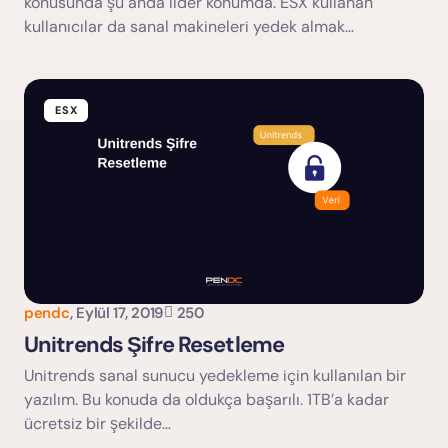
konusunda şu anda lider konumda. ESX kullanan
kullanıcılar da sanal makineleri yedek almak…
ESX
pendc
,
Eylül 17, 2019
250
Unitrends Şifre Resetleme
Unitrends sanal sunucu yedekleme için kullanılan bir
yazılım. Bu konuda da oldukça başarılı. 1TB’a kadar
ücretsiz bir şekilde…