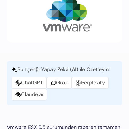
Bu İçeriği Yapay Zekâ (AI) ile Özetleyin:
ChatGPT
Grok
Perplexity
Claude.ai
Vmware ESX 6.5 sürümünden itibaren tamamen