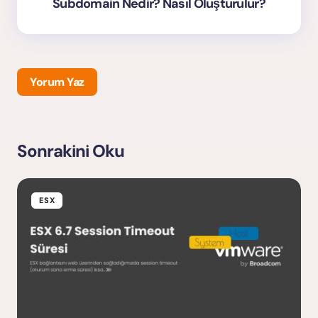
Subdomain Nedir? Nasıl Oluşturulur?
Yorum Yaz
Sonrakini Oku
E-posta adresiniz yayınlanmayacak.
Gerekli alanlar
*
ile işaretlenmişlerdir
ESX