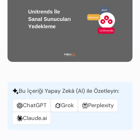
Bu İçeriği Yapay Zekâ (AI) ile Özetleyin:
ChatGPT
Grok
Perplexity
Claude.ai