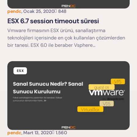
pendc
,
Ocak 25, 2020
848
Yorumu Gönder
ESX 6.7 session timeout süresi
Vmware firmasının ESX ürünü, sanallaştırma
teknolojileri içerisinde en çok kullanılan çözümlerden
bir tanesi. ESX 6.0 ile beraber Vsphere…
ESX
pendc
,
Mart 13, 2020
1.560