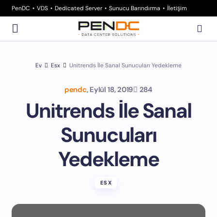
PenDC
VDS
Dedicated Server
Sunucu Barındırma
İletişim
Ev
Esx
Unitrends İle Sanal Sunucuları Yedekleme
pendc
,
Eylül 18, 2019
284
Unitrends İle Sanal
Sunucuları
Yedekleme
ESX