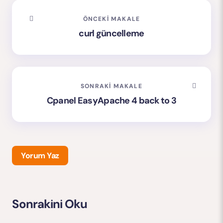
ÖNCEKI MAKALE
curl güncelleme
SONRAKI MAKALE
Cpanel EasyApache 4 back to 3
Yorum Yaz
Sonrakini Oku
E-posta adresiniz yayınlanmayacak.
Gerekli alanlar
*
ile işaretlenmişlerdir