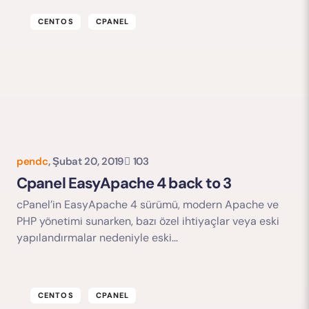
CENTOS
CPANEL
pendc
,
Şubat 20, 2019
103
Yorumu Gönder
Cpanel EasyApache 4 back to 3
cPanel’in EasyApache 4 sürümü, modern Apache ve
PHP yönetimi sunarken, bazı özel ihtiyaçlar veya eski
yapılandırmalar nedeniyle eski…
CENTOS
CPANEL