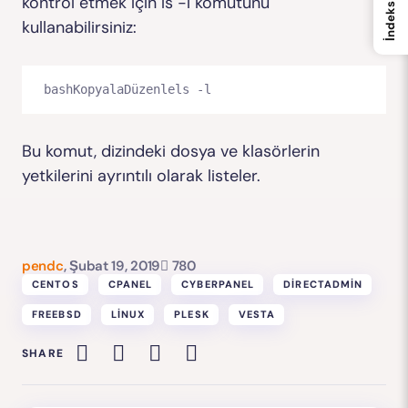
kontrol etmek için
ls -l
komutunu
İndeks
kullanabilirsiniz:
bashKopyalaDüzenle
Bu komut, dizindeki dosya ve klasörlerin
yetkilerini ayrıntılı olarak listeler.
pendc
,
Şubat 19, 2019
780
CENTOS
CPANEL
CYBERPANEL
DIRECTADMIN
FREEBSD
LINUX
PLESK
VESTA
SHARE