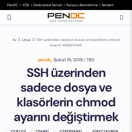
PenDC
VDS
Dedicated Server
Sunucu Barındırma
İletişim
Ev
Linux
SSH üzerinden sadece dosya ve klasörlerin chmod
ayarını değiştirmek
pendc
,
Şubat 19, 2019
780
SSH üzerinden
sadece dosya ve
klasörlerin chmod
ayarını değiştirmek
CENTOS
CPANEL
CYBERPANEL
DIRECTADMIN