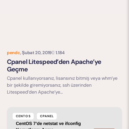
pendc
,
Şubat 20, 2019
1.184
Cpanel Litespeed’den Apache’ye
Geçme
Cpanel kullanıyorsanız, lisansınız bitmiş veya whm’ye
bir şekilde giremiyorsanız, ssh üzerinden
Litespeed’den Apache’ye…
CENTOS
CPANEL