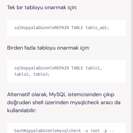
Tek bir tabloyu onarmak için:
sqlKopyalaDüzenle
Birden fazla tabloyu onarmak için:
sqlKopyalaDüzenle
REPAIR TABLE tablo1, 
Alternatif olarak, MySQL istemcisinden çıkıp
doğrudan shell üzerinden
mysqlcheck
aracı da
kullanılabilir:
bashKopyalaDüzenle
mysqlcheck -u root -p --