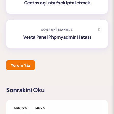
Centos açılışta fsck iptal etmek
SONRAKI MAKALE
Vesta Panel Phpmyadmin Hatası
Yorum Yaz
Sonrakini Oku
E-posta adresiniz yayınlanmayacak.
Gerekli alanlar
*
ile işaretlenmişlerdir
CENTOS
LINUX