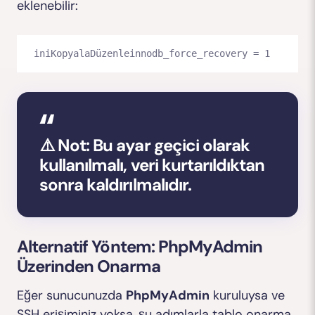
eklenebilir:
iniKopyalaDüzenle
⚠️ Not: Bu ayar geçici olarak
kullanılmalı, veri kurtarıldıktan
sonra kaldırılmalıdır.
Alternatif Yöntem: PhpMyAdmin
Üzerinden Onarma
Eğer sunucunuzda
PhpMyAdmin
kuruluysa ve
SSH erişiminiz yoksa, şu adımlarla tablo onarma