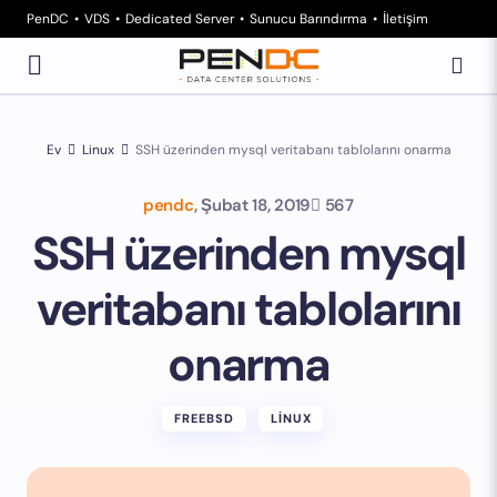
PenDC
VDS
Dedicated Server
Sunucu Barındırma
İletişim
Ev
Linux
SSH üzerinden mysql veritabanı tablolarını onarma
pendc
,
Şubat 18, 2019
567
SSH üzerinden mysql
veritabanı tablolarını
onarma
FREEBSD
LINUX