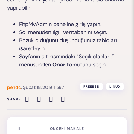
yapılabilir:
PhpMyAdmin paneline giriş yapın.
Sol menüden ilgili veritabanını seçin.
Bozuk olduğunu düşündüğünüz tabloları
işaretleyin.
Sayfanın alt kısmındaki “Seçili olanları:”
menüsünden
Onar
komutunu seçin.
pendc
,
Şubat 18, 2019
567
FREEBSD
LINUX
SHARE
ÖNCEKI MAKALE