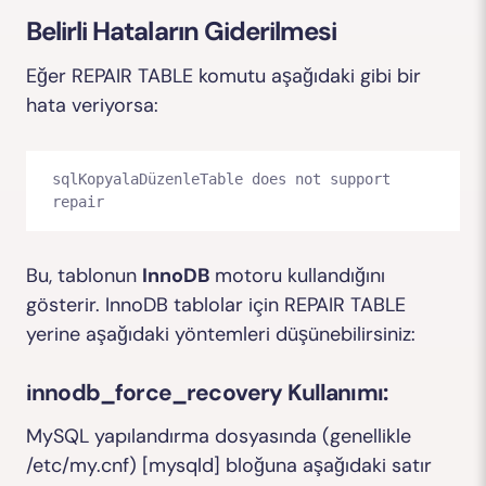
Belirli Hataların Giderilmesi
Eğer
REPAIR TABLE
komutu aşağıdaki gibi bir
hata veriyorsa:
sqlKopyalaDüzenle
Table does not support 
Bu, tablonun
InnoDB
motoru kullandığını
gösterir. InnoDB tablolar için
REPAIR TABLE
yerine aşağıdaki yöntemleri düşünebilirsiniz:
innodb_force_recovery
Kullanımı:
MySQL yapılandırma dosyasında (genellikle
/etc/my.cnf
)
[mysqld]
bloğuna aşağıdaki satır