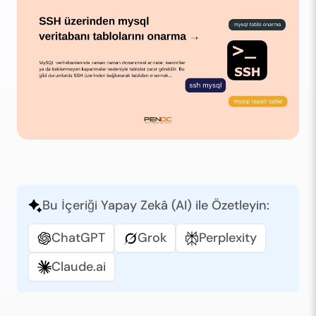
Bu İçeriği Yapay Zekâ (AI) ile Özetleyin:
ChatGPT
Grok
Perplexity
Claude.ai