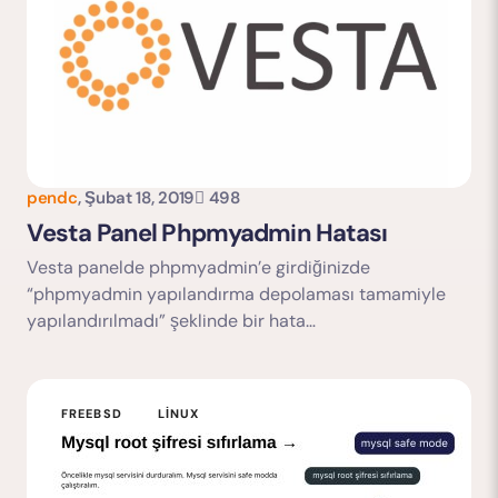
pendc
,
Şubat 18, 2019
498
Yorumu Gönder
Vesta Panel Phpmyadmin Hatası
Vesta panelde phpmyadmin’e girdiğinizde
“phpmyadmin yapılandırma depolaması tamamiyle
yapılandırılmadı” şeklinde bir hata…
FREEBSD
LINUX