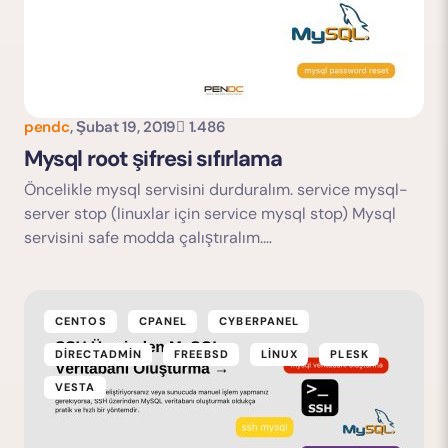
pendc
,
Şubat 19, 2019
1.486
Mysql root şifresi sıfırlama
Öncelikle mysql servisini durduralım. service mysql-
server stop (linuxlar için service mysql stop) Mysql
servisini safe modda çalıştıralım.…
CENTOS
CPANEL
CYBERPANEL
DIRECTADMIN
FREEBSD
LINUX
PLESK
VESTA