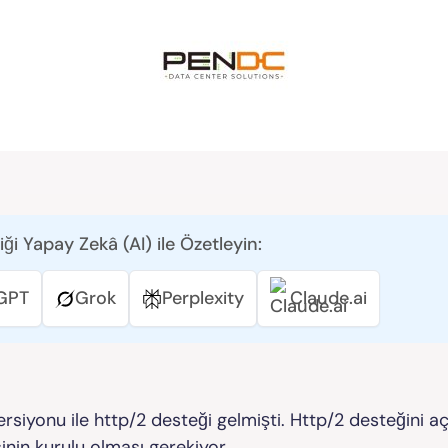
iği Yapay Zekâ (AI) ile Özetleyin:
GPT
Grok
Perplexity
Claude.ai
ersiyonu ile http/2 desteği gelmişti. Http/2 desteğini a
inin kurulu olması gerekiyor.