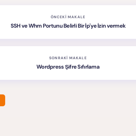
ÖNCEKI MAKALE
SSH ve Whm Portunu Belirli Bir İp'ye İzin vermek
SONRAKI MAKALE
Wordpress Şifre Sıfırlama
dresiniz yayınlanmayacak.
Gerekli alanlar
*
ile işaretlenmişlerdir