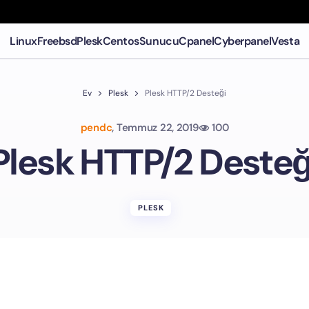
Linux
Freebsd
Plesk
Centos
Sunucu
Cpanel
Cyberpanel
Vesta
Ev
Plesk
Plesk HTTP/2 Desteği
pendc
,
Temmuz 22, 2019
100
Plesk HTTP/2 Desteğ
PLESK