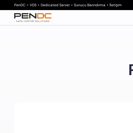
PenDC
VDS
Dedicated Server
Sunucu Barındırma
İletişim