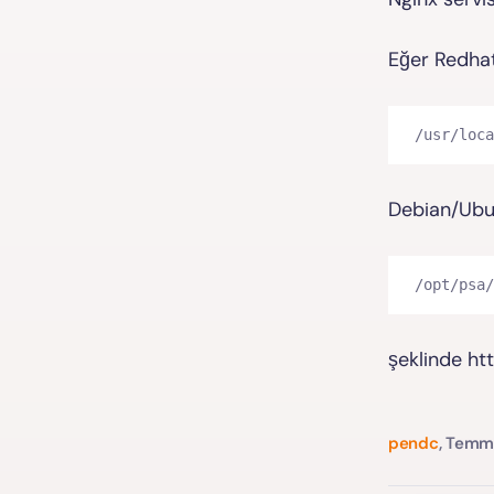
Eğer Redhat
/usr/loca
Debian/Ubun
/opt/psa/
şeklinde htt
pendc
,
Temmu