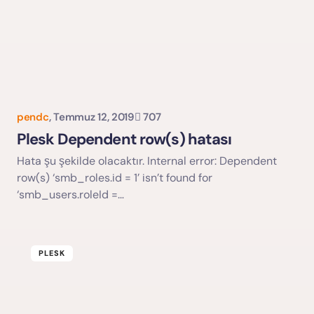
pendc
,
Temmuz 12, 2019
707
Yorumu Gönder
Plesk Dependent row(s) hatası
Hata şu şekilde olacaktır. Internal error: Dependent
row(s) ‘smb_roles.id = 1’ isn’t found for
‘smb_users.roleId =…
PLESK