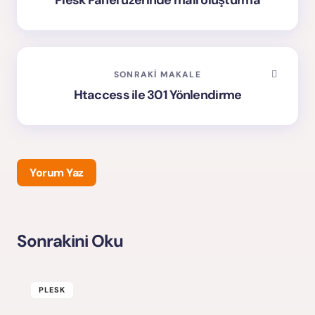
Plesk Panel üzerinde mail oluşturma
SONRAKI MAKALE
Htaccess ile 301 Yönlendirme
Yorum Yaz
Sonrakini Oku
E-posta adresiniz yayınlanmayacak.
Gerekli alanlar
*
ile işaretlenmişlerdir
PLESK