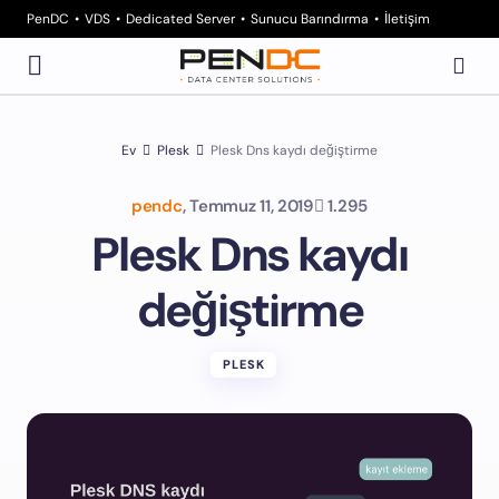
PenDC
VDS
Dedicated Server
Sunucu Barındırma
İletişim
Ev
Plesk
Plesk Dns kaydı değiştirme
pendc
,
Temmuz 11, 2019
1.295
Plesk Dns kaydı
değiştirme
PLESK