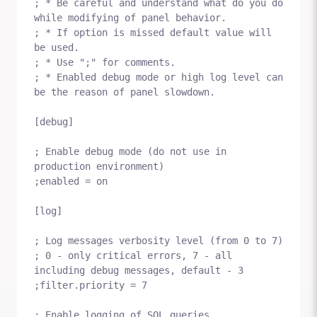
; * Be careful and understand what do you do 
while modifying of panel behavior.

; * If option is missed default value will 
be used.

; * Use ";" for comments. 

; * Enabled debug mode or high log level can 
be the reason of panel slowdown.

[debug]

; Enable debug mode (do not use in 
production environment)

;enabled = on

[log]

; Log messages verbosity level (from 0 to 7)

; 0 - only critical errors, 7 - all 
including debug messages, default - 3

;filter.priority = 7

; Enable logging of SQL queries
