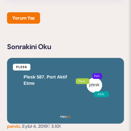
Yorum Yaz
Sonrakini Oku
E-posta adresiniz yayınlanmayacak.
Gerekli alanlar
*
ile işaretlenmişlerdir
PLESK
pendc
,
Eylül 4, 2019
3.101