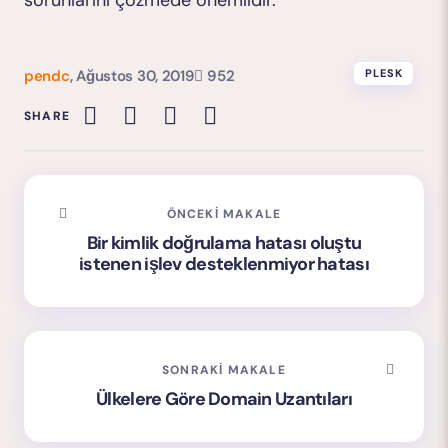
sorunlarını çözmede önemlidir.
pendc
,
Ağustos 30, 2019
952
PLESK
SHARE
ÖNCEKI MAKALE
Bir kimlik doğrulama hatası oluştu
istenen işlev desteklenmiyor hatası
SONRAKI MAKALE
Ülkelere Göre Domain Uzantıları