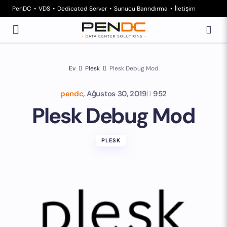
PenDC
VDS
Dedicated Server
Sunucu Barındırma
İletişim
Ev
Plesk
Plesk Debug Mod
pendc
,
Ağustos 30, 2019
952
Plesk Debug Mod
PLESK