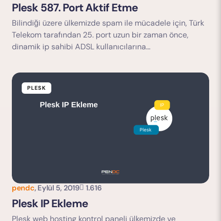
Yorumu Gönder
Plesk 587. Port Aktif Etme
Bilindiği üzere ülkemizde spam ile mücadele için, Türk
Telekom tarafından 25. port uzun bir zaman önce,
dinamik ip sahibi ADSL kullanıcılarına…
PLESK
pendc
,
Eylül 5, 2019
1.616
Plesk IP Ekleme
Plesk web hosting kontrol paneli ülkemizde ve