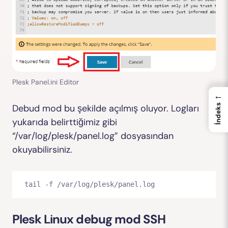
Plesk Panel.ini Editor
←
Debud mod bu şekilde açılmış oluyor. Logları
İndeks
yukarıda belirttiğimiz gibi
“/var/log/plesk/panel.log” dosyasından
okuyabilirsiniz.
tail -f /var/log/plesk/panel.log
Plesk Linux debug mod SSH