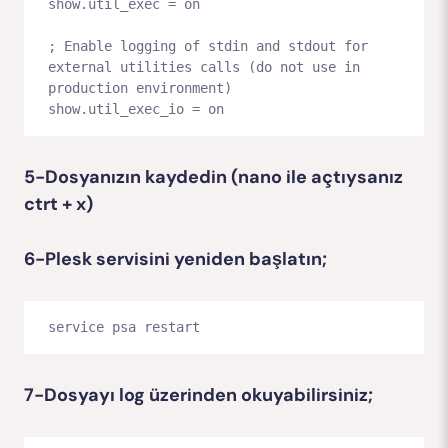
show.util_exec = on

; Enable logging of stdin and stdout for 
external utilities calls (do not use in 
production environment)

show.util_exec_io = on
5-Dosyanızın kaydedin (nano ile açtıysanız
ctrt + x)
6-Plesk servisini yeniden başlatın;
service psa restart
7-Dosyayı log üzerinden okuyabilirsiniz;