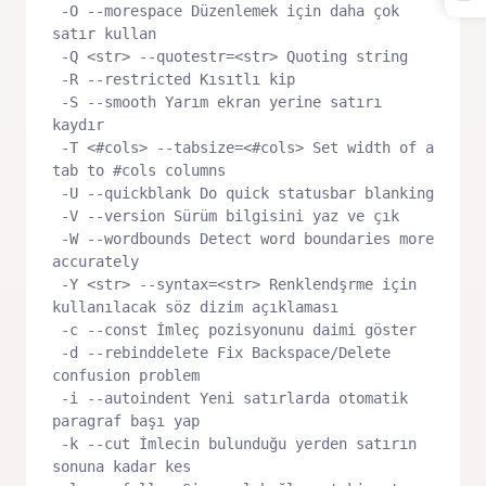
 -O --morespace Düzenlemek için daha çok 
satır kullan

 -Q <str> --quotestr=<str> Quoting string

 -R --restricted Kısıtlı kip

 -S --smooth Yarım ekran yerine satırı 
kaydır

 -T <#cols> --tabsize=<#cols> Set width of a 
tab to #cols columns

 -U --quickblank Do quick statusbar blanking

 -V --version Sürüm bilgisini yaz ve çık

 -W --wordbounds Detect word boundaries more 
accurately

 -Y <str> --syntax=<str> Renklendşrme için 
kullanılacak söz dizim açıklaması

 -c --const İmleç pozisyonunu daimi göster

 -d --rebinddelete Fix Backspace/Delete 
confusion problem

 -i --autoindent Yeni satırlarda otomatik 
paragraf başı yap

 -k --cut İmlecin bulunduğu yerden satırın 
sonuna kadar kes
