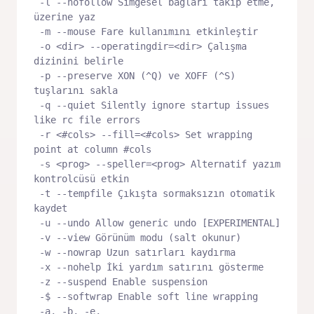
 -l --nofollow Simgesel bağları takip etme, 
üzerine yaz

 -m --mouse Fare kullanımını etkinleştir

 -o <dir> --operatingdir=<dir> Çalışma 
dizinini belirle

 -p --preserve XON (^Q) ve XOFF (^S) 
tuşlarını sakla

 -q --quiet Silently ignore startup issues 
like rc file errors

 -r <#cols> --fill=<#cols> Set wrapping 
point at column #cols

 -s <prog> --speller=<prog> Alternatif yazım 
kontrolcüsü etkin

 -t --tempfile Çıkışta sormaksızın otomatik 
kaydet

 -u --undo Allow generic undo [EXPERIMENTAL]

 -v --view Görünüm modu (salt okunur)

 -w --nowrap Uzun satırları kaydırma

 -x --nohelp İki yardım satırını gösterme

 -z --suspend Enable suspension

 -$ --softwrap Enable soft line wrapping

 -a, -b, -e, 
