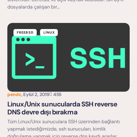
dosyalarda çalışan bir…
FREEBSD
LINUX
pendc
,
Eylül 2, 2019
455
Linux/Unix sunucularda SSH reverse
DNS devre dışı bırakma
Tüm Linux/Unix sunuculara SSH üzerinden bağlantı
yapmak istediğimizde, ssh sunucuları, kimlik
doğrulama yapmak için reverse dns kaydı ararlar.…