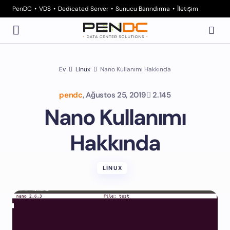
PenDC
VDS
Dedicated Server
Sunucu Barındırma
İletişim
Ev
Linux
Nano Kullanımı Hakkında
pendc
,
Ağustos 25, 2019
2.145
Nano Kullanımı
Hakkında
LINUX