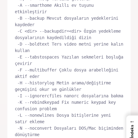
 -A --smarthome Akıllı ev tuşunu 
etkinleştirir

 -B --backup Mevcut dosyaların yedeklerini 
kaydeder

 -C <dir> --backupdir=<dir> Özgün yedekleme 
dosyalarının kaydedildiği dizin

 -D --boldtext Ters video metni yerine kalın 
kullan

 -E --tabstospaces Yazılan sekmeleri boşluğa 
çevirir

 -F --multibuffer Çoklu dosya arabelleğini 
aktif eder

 -H --historylog Metin arama/değiştirme 
geçmişini okur ve günlükler

 -I --ignorercfiles nanorc dosyalarına bakma

 -K --rebindkeypad Fix numeric keypad key 
confusion problem

 -L --nonewlines Dosya bitişlerine yeni 
←
satır ekleme

İndeks
 -N --noconvert Dosyaları DOS/Mac biçiminden 
dönüştürme
