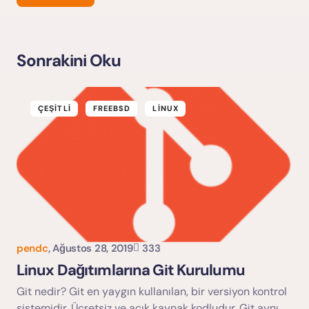
Sonrakini Oku
E-posta adresiniz yayınlanmayacak.
Gerekli alanlar
*
ile işaretlenmişlerdir
ÇEŞITLI
FREEBSD
LINUX
pendc
,
Ağustos 28, 2019
333
Yorumu Gönder
Linux Dağıtımlarına Git Kurulumu
Git nedir? Git en yaygın kullanılan, bir versiyon kontrol
sistemidir. Ücretsiz ve açık kaynak kodludur. Git aynı