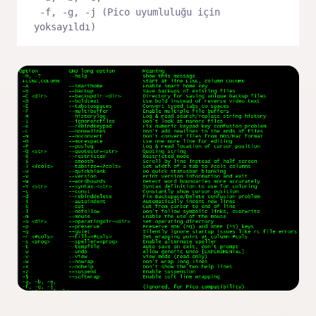
 -f, -g, -j (Pico uyumluluğu için 
yoksayıldı)