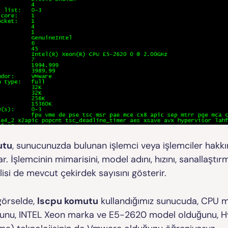
utu
, sunucunuzda bulunan işlemci veya işlemciler hakkı
lar. İşlemcinin mimarisini, model adını, hızını, sanallaştı
isi de mevcut çekirdek sayısını gösterir.
görselde,
lscpu komutu
kullandığımız sunucuda, CPU m
ğunu, INTEL Xeon marka ve E5-2620 model olduğunu, H