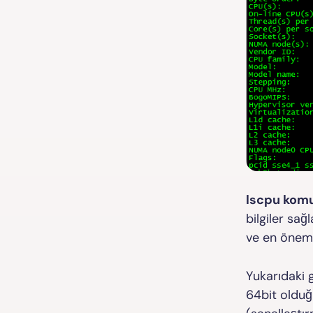
lscpu kom
bilgiler sağ
ve en öneml
Yukarıdaki 
64bit oldu