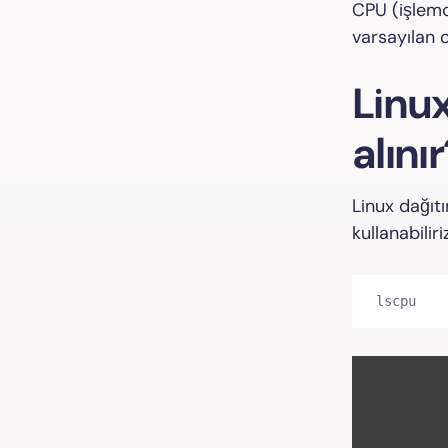
CPU (işlemc
varsayılan 
Linux
alını
Linux dağıt
kullanabiliri
lscpu