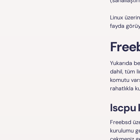
(sanallaştı
Linux üzeri
fayda görüy
Freeb
Yukarıda be
dahil, tüm 
komutu vars
rahatlıkla ku
lscpu
Freebsd üze
kurulumu ge
çekmeniz ge