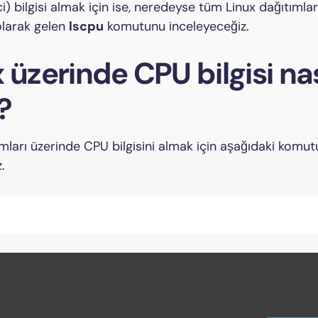
i) bilgisi almak için ise, neredeyse tüm Linux dağıtımla
olarak gelen
lscpu
komutunu inceleyeceğiz.
 üzerinde CPU bilgisi nas
r?
ımları üzerinde CPU bilgisini almak için aşağıdaki komut
z.