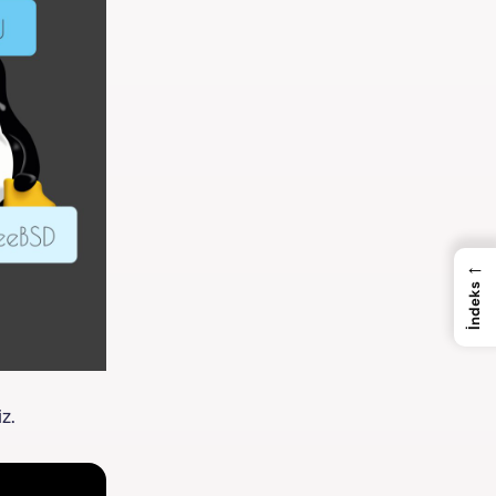
←
İndeks
z.