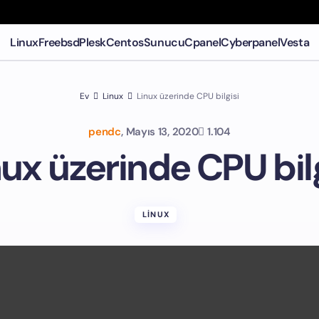
Linux
Freebsd
Plesk
Centos
Sunucu
Cpanel
Cyberpanel
Vesta
Ev
Linux
Linux üzerinde CPU bilgisi
pendc
,
Mayıs 13, 2020
1.104
nux üzerinde CPU bilg
LINUX