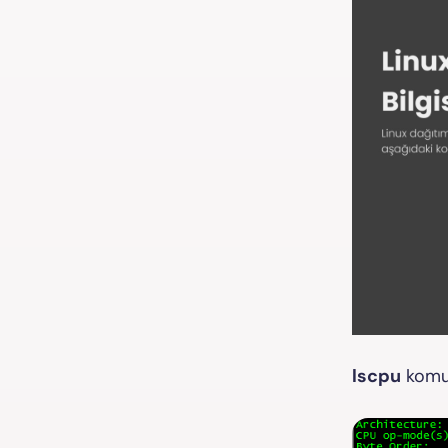
lscpu
komut