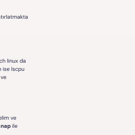
atırlatmakta
rch linux da
 ise lscpu
 ve
elim ve
snap
ile