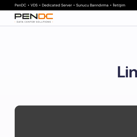
PenDC
VDS
Dedicated Server
Sunucu Barındırma
İletişim
Li