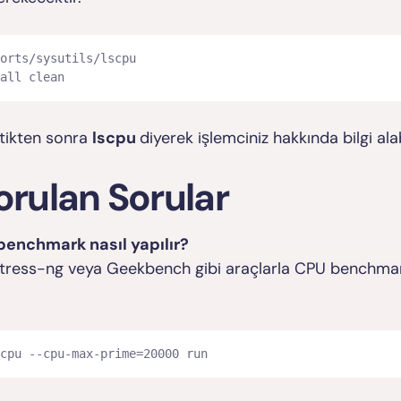
orts/sysutils/lscpu

all clean
tikten sonra
lscpu
diyerek işlemciniz hakkında bilgi alabi
orulan Sorular
benchmark nasıl yapılır?
stress-ng veya Geekbench gibi araçlarla CPU benchma
cpu --cpu-max-prime=20000 run