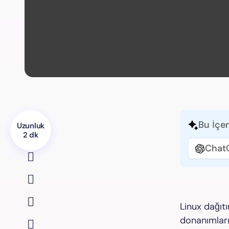
Bu İçer
Uzunluk
2 dk
Chat
Linux dağıt
donanımları