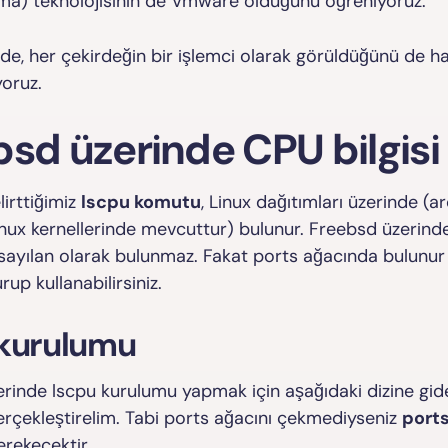
rma) teknolojisinin de Vmware olduğunu öğreniyoruz.
nde, her çekirdeğin bir işlemci olarak görüldüğünü de h
oruz.
sd üzerinde CPU bilgisi
lirttiğimiz
lscpu komutu
, Linux dağıtımları üzerinde (a
linux kernellerinde mevcuttur) bulunur. Freebsd üzerinde
ayılan olarak bulunmaz. Fakat ports ağacında bulunur
rup kullanabilirsiniz.
 kurulumu
rinde lscpu kurulumu yapmak için aşağıdaki dizine gid
rçekleştirelim. Tabi ports ağacını çekmediyseniz
port
rekecektir.