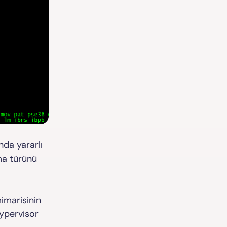
nda yararlı
rma türünü
imarisinin
ypervisor