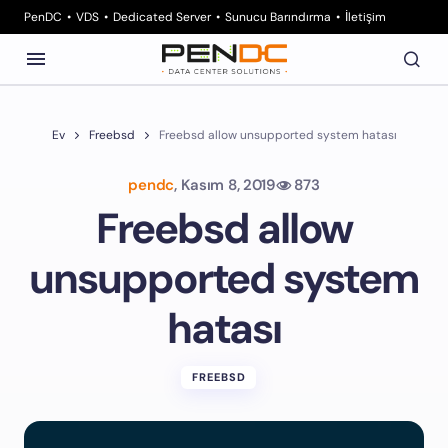
PenDC
VDS
Dedicated Server
Sunucu Barındırma
İletişim
Ev
Freebsd
Freebsd allow unsupported system hatası
pendc
,
Kasım 8, 2019
873
Freebsd allow
unsupported system
hatası
FREEBSD