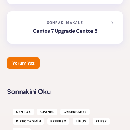
SONRAKI MAKALE
Centos 7 Upgrade Centos 8
Yorum Yaz
Sonrakini Oku
E-posta adresiniz yayınlanmayacak.
Gerekli alanlar
*
ile işaretlenmişlerdir
CENTOS
CPANEL
CYBERPANEL
DIRECTADMIN
FREEBSD
LINUX
PLESK