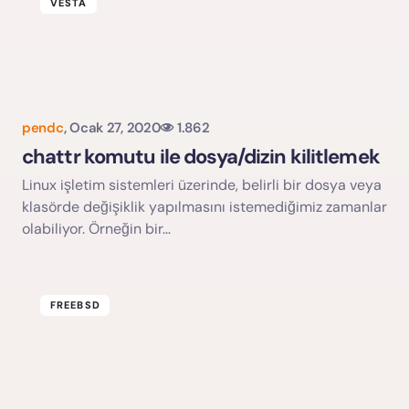
VESTA
pendc
,
Ocak 27, 2020
1.862
Yorumu Gönder
chattr komutu ile dosya/dizin kilitlemek
Linux işletim sistemleri üzerinde, belirli bir dosya veya
klasörde değişiklik yapılmasını istemediğimiz zamanlar
olabiliyor. Örneğin bir…
FREEBSD