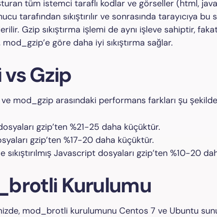
turan tüm istemci taraflı kodlar ve görseller (html, java,
ucu tarafından sıkıştırılır ve sonrasında tarayıcıya bu sı
ilir. Gzip sıkıştırma işlemi de aynı işleve sahiptir, faka
 mod_gzip’e göre daha iyi sıkıştırma sağlar.
i vs Gzip
ve mod_gzip arasındaki performans farkları şu şekilde
osyaları gzip’ten %21-25 daha küçüktür.
syaları gzip’ten %17-20 daha küçüktür.
ile sıkıştırılmış Javascript dosyaları gzip’ten %10-20 da
brotli Kurulumu
izde, mod_brotli kurulumunu Centos 7 ve Ubuntu sun