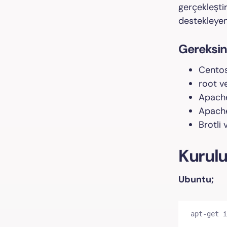
gerçekleşti
destekleyen
Gereksin
Centos
root ve
Apach
Apache
Brotli
Kurul
Ubuntu;
apt-get i