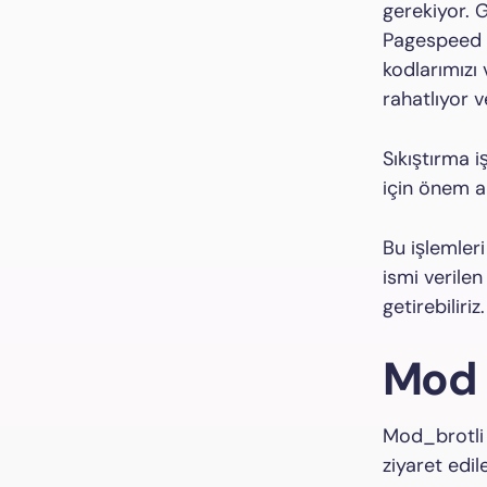
gerekiyor. G
Pagespeed ü
kodlarımızı 
rahatlıyor v
Sıkıştırma i
için önem a
Bu işlemler
ismi verile
getirebiliriz.
Mod 
Mod_brotli t
ziyaret edi