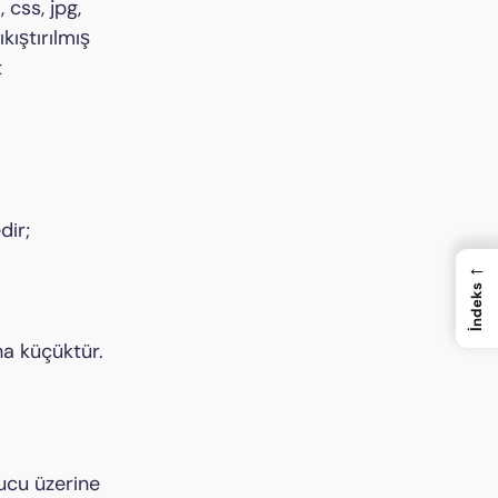
 css, jpg,
kıştırılmış
t
dir;
←
İndeks
ha küçüktür.
ucu üzerine