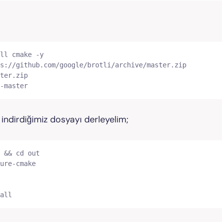
ll cmake -y

s://github.com/google/brotli/archive/master.zip

ter.zip

-master
indirdiğimiz dosyayı derleyelim;
 && cd out

ure-cmake

all