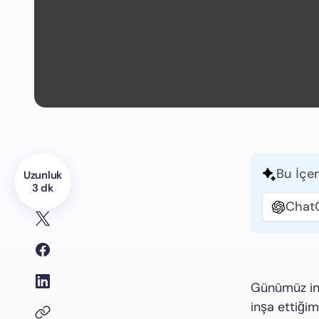
Bu İçer
Uzunluk
3 dk
Chat
Günümüz int
inşa ettiği