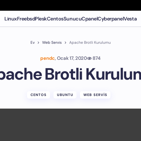
Linux
Freebsd
Plesk
Centos
Sunucu
Cpanel
Cyberpanel
Vesta
Ev
Web Servis
Apache Brotli Kurulumu
pendc
,
Ocak 17, 2020
874
pache Brotli Kurulu
CENTOS
UBUNTU
WEB SERVIS