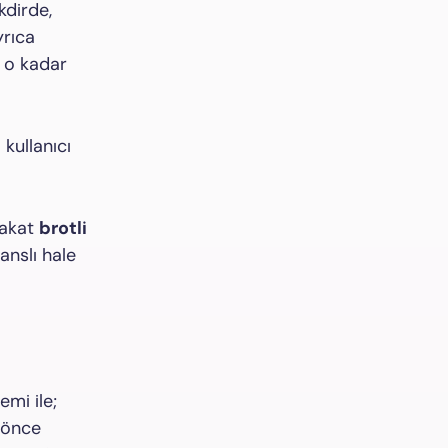
kdirde,
yrıca
e o kadar
g
kullanıcı
Fakat
brotli
anslı hale
emi ile;
 önce