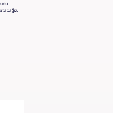
munu
atacağız.