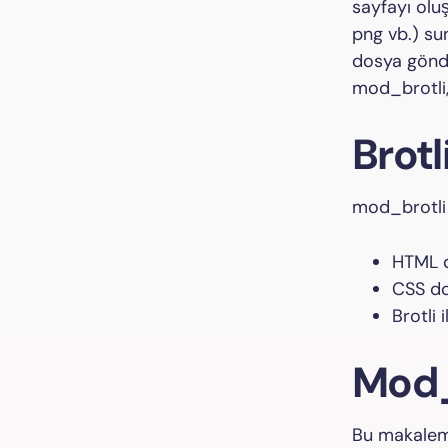
sayfayı oluş
png vb.) sun
dosya gönder
mod_brotli,
Brotl
mod_brotli 
HTML d
CSS do
Brotli 
Mod_
Bu makalem