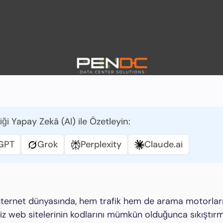
iği Yapay Zekâ (AI) ile Özetleyin:
GPT
Grok
Perplexity
Claude.ai
ernet dünyasında, hem trafik hem de arama motorları
miz web sitelerinin kodlarını mümkün olduğunca sıkıştır