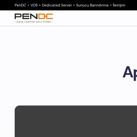
PenDC
VDS
Dedicated Server
Sunucu Barındırma
İletişim
A