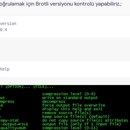
ğrulamak için Brotli versiyonu kontrolü yapabiliriz.;
version

0.4
help